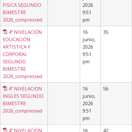
FISICA SEGUNDO
2026
BIMESTRE
9:51
2026_compressed
pm
4º NIVELACIÓN
16
35
EDUCACIÓN
junio,
ARTISTICA Y
2026
CORPORAL
9:51
SEGUNDO
pm
BIMESTRE
2026_compressed
4º NIVELACION
16
56
INGLES SEGUNDO
junio,
BIMESTRE
2026
2026_compressed
9:51
pm
4º NIVELACIÓN
16
42