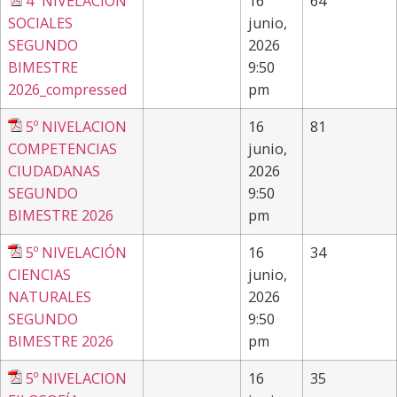
4º NIVELACION
16
64
SOCIALES
junio,
SEGUNDO
2026
BIMESTRE
9:50
2026_compressed
pm
5º NIVELACION
16
81
COMPETENCIAS
junio,
CIUDADANAS
2026
SEGUNDO
9:50
BIMESTRE 2026
pm
5º NIVELACIÓN
16
34
CIENCIAS
junio,
NATURALES
2026
SEGUNDO
9:50
BIMESTRE 2026
pm
5º NIVELACION
16
35