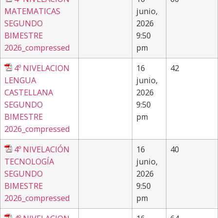
MATEMATICAS
junio,
SEGUNDO
2026
BIMESTRE
9:50
2026_compressed
pm
4º NIVELACION
16
42
LENGUA
junio,
CASTELLANA
2026
SEGUNDO
9:50
BIMESTRE
pm
2026_compressed
4º NIVELACIÓN
16
40
TECNOLOGÍA
junio,
SEGUNDO
2026
BIMESTRE
9:50
2026_compressed
pm