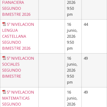
FIANACIERA
2026
SEGUNDO
9:50
BIMESTRE 2026
pm
5º NIVELACION
16
44
LENGUA
junio,
CASTELLANA
2026
SEGUNDO
9:50
BIMESTRE 2026
pm
5º NIVELACION
16
49
SOCIALES
junio,
SEGUNDO
2026
BIMESTRE
9:50
pm
5º NIVELACION
16
49
MATEMATICAS
junio,
SEGUNDO
2026