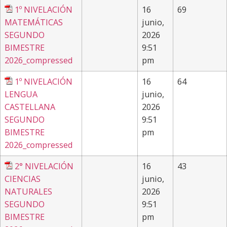
1º NIVELACIÓN
16
69
MATEMÁTICAS
junio,
SEGUNDO
2026
BIMESTRE
9:51
2026_compressed
pm
1º NIVELACIÓN
16
64
LENGUA
junio,
CASTELLANA
2026
SEGUNDO
9:51
BIMESTRE
pm
2026_compressed
2° NIVELACIÓN
16
43
CIENCIAS
junio,
NATURALES
2026
SEGUNDO
9:51
BIMESTRE
pm