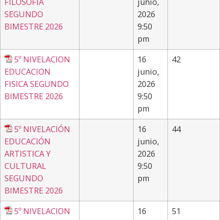
FILOSOFÍA
junio,
SEGUNDO
2026
BIMESTRE 2026
9:50
pm
5º NIVELACION
16
42
EDUCACION
junio,
FISICA SEGUNDO
2026
BIMESTRE 2026
9:50
pm
5º NIVELACIÓN
16
44
EDUCACIÓN
junio,
ARTISTICA Y
2026
CULTURAL
9:50
SEGUNDO
pm
BIMESTRE 2026
5º NIVELACION
16
51