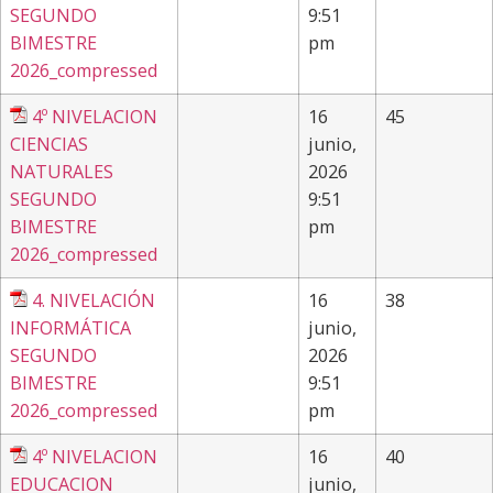
SEGUNDO
9:51
BIMESTRE
pm
2026_compressed
4º NIVELACION
16
45
CIENCIAS
junio,
NATURALES
2026
SEGUNDO
9:51
BIMESTRE
pm
2026_compressed
4. NIVELACIÓN
16
38
INFORMÁTICA
junio,
SEGUNDO
2026
BIMESTRE
9:51
2026_compressed
pm
4º NIVELACION
16
40
EDUCACION
junio,