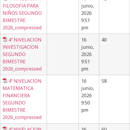
FILOSOFÍA PARA
junio,
NIÑOS SEGUNDO
2026
BIMESTRE
9:51
2026_compressed
pm
4º NIVELACION
16
40
INVESTIGACION
junio,
SEGUNDO
2026
BIMESTRE
9:51
2026_compressed
pm
4º NIVELACION
16
58
MATEMATICA
junio,
FINANCIERA
2026
SEGUNDO
9:50
BIMESTRE
pm
2026_compressed
4º NIVELACION
16
60