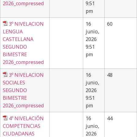
2026_compressed
9:51
pm
3º NIVELACION
16
60
LENGUA
junio,
CASTELLANA
2026
SEGUNDO
9:51
BIMESTRE
pm
2026_compressed
3º NIVELACION
16
48
SOCIALES
junio,
SEGUNDO
2026
BIMESTRE
9:51
2026_compressed
pm
4º NIVELACIÓN
16
44
COMPETENCIAS
junio,
CIUDADANAS
2026